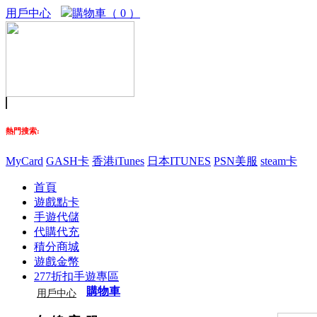
用戶中心
購物車（ 0 ）
熱門搜索:
MyCard
GASH卡
香港iTunes
日本ITUNES
PSN美服
steam卡
首頁
遊戲點卡
手遊代儲
代購代充
積分商城
遊戲金幣
277折扣手遊專區
購物車
用戶中心