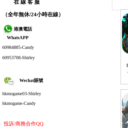
在 線 客 服
（全年無休/24小時在線）
港澳電話
WhatsAPP
60984885-
Candy
60953708-Shirley
Wechat賬號
hkmogame03-Shirley
hkmogame-
Candy
投訴/商務合作QQ