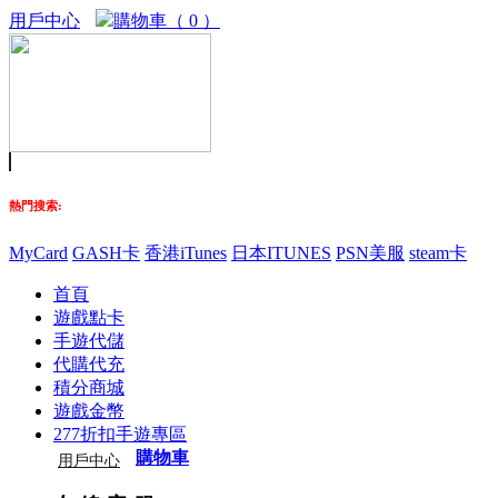
用戶中心
購物車（ 0 ）
熱門搜索:
MyCard
GASH卡
香港iTunes
日本ITUNES
PSN美服
steam卡
首頁
遊戲點卡
手遊代儲
代購代充
積分商城
遊戲金幣
277折扣手遊專區
購物車
用戶中心