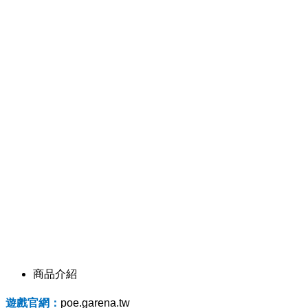
商品介紹
遊戲
官網：
poe.garena.tw