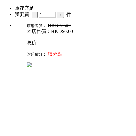
庫存充足
我要買
件
HKD
$0.00
市場售價：
本店售價：HKD$
0.00
总价：
積分點
贈送積分：