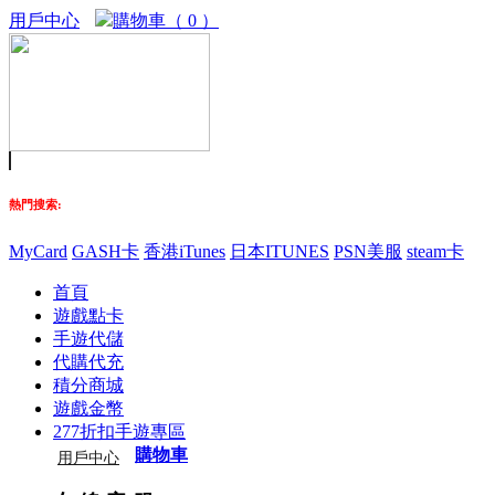
用戶中心
購物車（ 0 ）
熱門搜索:
MyCard
GASH卡
香港iTunes
日本ITUNES
PSN美服
steam卡
首頁
遊戲點卡
手遊代儲
代購代充
積分商城
遊戲金幣
277折扣手遊專區
購物車
用戶中心