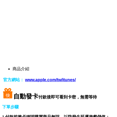
商品介紹
官方網站：
www.apple.com/tw/itunes/
自動發卡
付款後即可看到卡密，無需等待
下單步驟
1.
付款前務必確認購買商品無誤，以防發生延遲遊戲儲值；