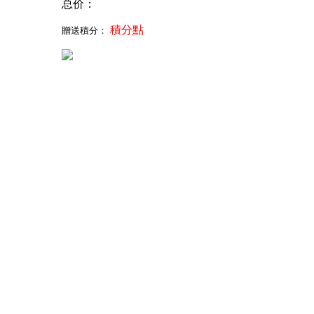
总价：
積分點
贈送積分：