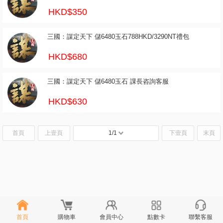
HKD$350
三國：謀定天下 儲6480玉石788HKD/3290NT禮包
HKD$680
三國：謀定天下 儲6480玉石 課長咨詢客服
HKD$630
首頁
上壹頁
1/1
下壹頁
末頁
首頁
購物車
會員中心
點數卡
聯繫客服