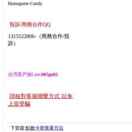
hkmogame-
Candy
投訴/商務合作QQ
1315522806-（商務合作/投
訴）
台湾客戶加Line:
085go02
請核對客服聯繫方式 以免
上當受騙
下壹篇:
點數卡密查看方法