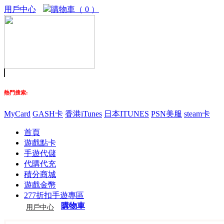
用戶中心
購物車（ 0 ）
熱門搜索:
MyCard
GASH卡
香港iTunes
日本ITUNES
PSN美服
steam卡
首頁
遊戲點卡
手遊代儲
代購代充
積分商城
遊戲金幣
277折扣手遊專區
購物車
用戶中心