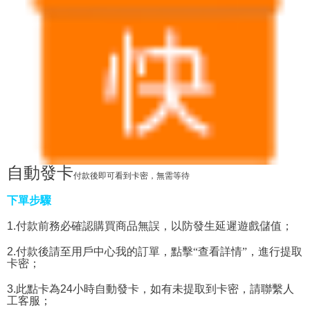
自動發卡
付款後即可看到卡密，無需等待
下單步驟
1.
付款前務必確認購買商品無誤，以防發生延遲遊戲儲值；
2.
付款後請至用戶中心我的訂單，點擊“查看詳情”，進行提取
卡密；
3.
此點卡為
24
小時自動發卡，如有未提取到卡密，請聯繫人
工客服；