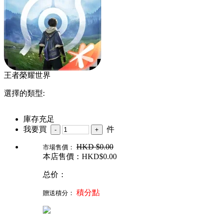
王者榮耀世界
選擇的類型:
庫存充足
我要買
件
HKD
$0.00
市場售價：
本店售價：HKD$
0.00
总价：
積分點
贈送積分：