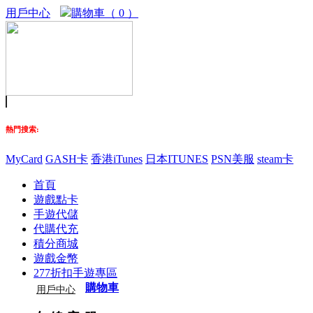
用戶中心
購物車（ 0 ）
熱門搜索:
MyCard
GASH卡
香港iTunes
日本ITUNES
PSN美服
steam卡
首頁
遊戲點卡
手遊代儲
代購代充
積分商城
遊戲金幣
277折扣手遊專區
購物車
用戶中心